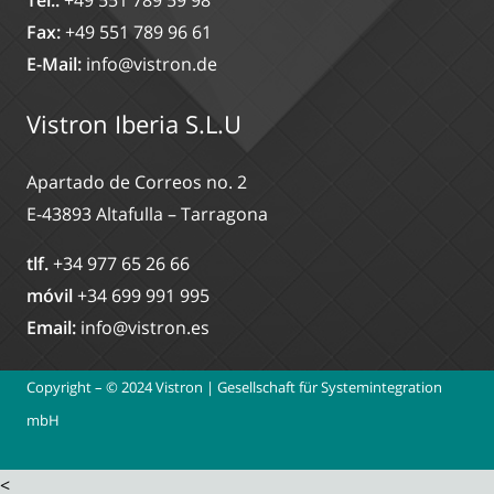
Tel.:
+49 551 789 59 98
Fax:
+49 551 789 96 61
E-Mail:
info@vistron.de
Vistron Iberia S.L.U
Apartado de Correos no. 2
E-43893 Altafulla – Tarragona
tlf.
+34 977 65 26 66
móvil
+34 699 991 995
Email:
info@vistron.es
Copyright – © 2024 Vistron | Gesellschaft für Systemintegration
mbH
designed by
seo-leopard
<